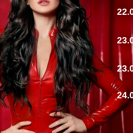
22.
23.
23.
24.